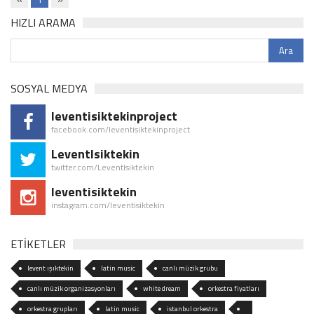
HIZLI ARAMA
SOSYAL MEDYA
leventisiktekinproject
facebook.com/leventisiktekinproject
LeventIsiktekin
twitter.com/LeventIsiktekin
leventisiktekin
instagram.com/leventisiktekin
ETİKETLER
levent ışıktekin
latin music
canlı müzik grubu
canlı müzik organizasyonları
white dream
orkestra fiyatları
orkestra grupları
latin music
istanbul orkestra