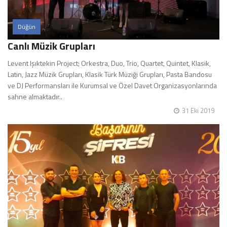
Düğün
Canlı Müzik Grupları
Levent Işıktekin Project; Orkestra, Duo, Trio, Quartet, Quintet, Klasik,
Latin, Jazz Müzik Grupları, Klasik Türk Müziği Grupları, Pasta Bandosu
ve DJ Performansları ile Kurumsal ve Özel Davet Organizasyonlarında
sahne almaktadır..
31 Eki 2019