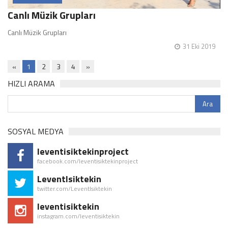
Canlı Müzik Grupları
Canlı Müzik Grupları
31 Eki 2019
«
1
2
3
4
»
HIZLI ARAMA
SOSYAL MEDYA
leventisiktekinproject
facebook.com/leventisiktekinproject
LeventIsiktekin
twitter.com/LeventIsiktekin
leventisiktekin
instagram.com/leventisiktekin