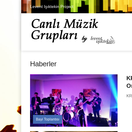
Levent Işıktekin Project
Haberler
K
O
KR
Bayi Toplantısı