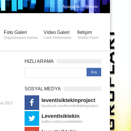
Anasayfa
İletişim
Foto Galeri
Video Galeri
İletişim
Organizasyon-Sahne
Canlı Performans
Telefon-Form
HIZLI ARAMA
SOSYAL MEDYA
leventisiktekinproject
ra 2017
facebook.com/leventisiktekinproject
LeventIsiktekin
twitter.com/LeventIsiktekin