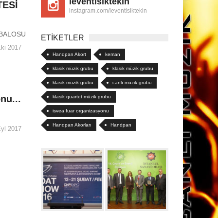
leventisiktekin
TESİ
instagram.com/leventisiktekin
L BALOSU
ETİKETLER
ki 2017
Handpan Akort
keman
klasik müzik grubu
klasik müzik grubu
klasik müzik grubu
canlı müzik grubu
nu...
klasik quartet müzik grubu
isvea fuar organizasyonu
Handpan Akorları
Handpan
yl 2017