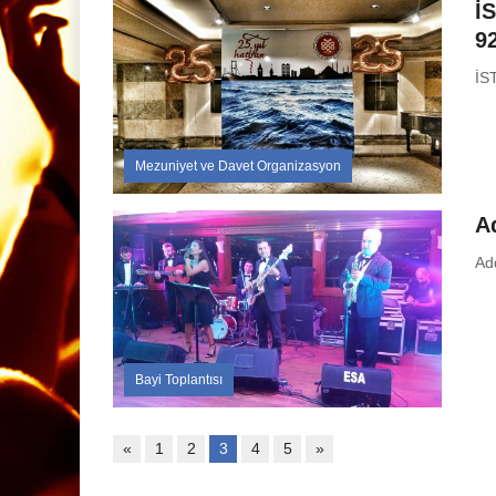
İ
9
İS
Mezuniyet ve Davet Organizasyon
A
Ad
Bayi Toplantısı
«
1
2
3
4
5
»