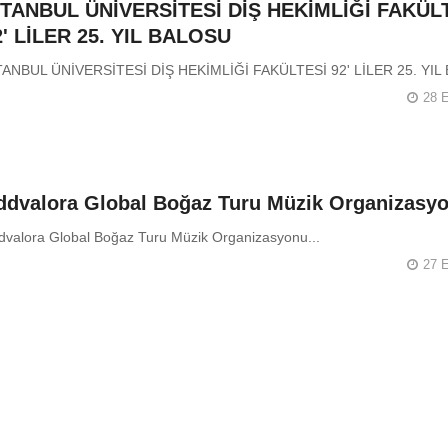
STANBUL ÜNİVERSİTESİ DİŞ HEKİMLİĞİ FAKÜL
2' LİLER 25. YIL BALOSU
TANBUL ÜNİVERSİTESİ DİŞ HEKİMLİĞİ FAKÜLTESİ 92' LİLER 25. YI
28 E
ddvalora Global Boğaz Turu Müzik Organizasyo
dvalora Global Boğaz Turu Müzik Organizasyonu...
27 E