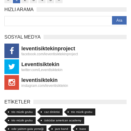
HIZLI ARAMA
SOSYAL MEDYA
leventisiktekinproject
facebook.com/leventisiktekinproject
LeventIsiktekin
twitter.com/LeventIsiktekin
leventisiktekin
instagram.com/leventisiktekin
ETİKETLER
trio müzik grubu
caz dinletisi
trio müzik grubu
trio müzik grubu
üsküdar american academy
ode yalıtım gala yemeği
jazz band
bass