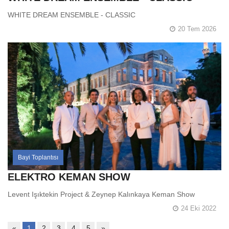
WHITE DREAM ENSEMBLE - CLASSIC
20 Tem 2026
Bayi Toplantısı
ELEKTRO KEMAN SHOW
Levent Işıktekin Project & Zeynep Kalınkaya Keman Show
24 Eki 2022
«
1
2
3
4
5
»