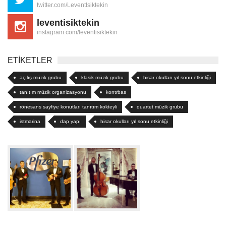
twitter.com/LeventIsiktekin
leventisiktekin
instagram.com/leventisiktekin
ETİKETLER
açılış müzik grubu
klasik müzik grubu
hisar okulları yıl sonu etkinliği
tanıtım müzik organizasyonu
kontrbas
rönesans sayfiye konutları tanıtım kokteyli
quartet müzik grubu
istmarina
dap yapı
hisar okulları yıl sonu etkinliği