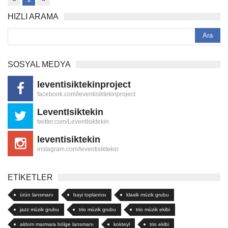
HIZLI ARAMA
SOSYAL MEDYA
leventisiktekinproject
facebook.com/leventisiktekinproject
LeventIsiktekin
twitter.com/LeventIsiktekin
leventisiktekin
instagram.com/leventisiktekin
ETİKETLER
ürün lansmanı
bayi toplantısı
klasik müzik grubu
jazz müzik grubu
trio müzik grubu
trio müzik ekibi
aldom marmara bölge lansmanı
kokteyl
trio ekibi