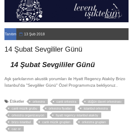
Tanıtım
13 Şub 2018
14 Şubat Sevgililer Günü
14 Şubat Sevgililer Günü
Aşk şarkılarının akustik yorumları ile Hyatt Regency Ataköy Brizo
İstanbul'da "Sevgililer Günü" Özel Programımıza bekliyoruz..
Etiketler
orkestra
canlı orkestra
düğün davet orkestrası
canlı müzik grubu
orkestra fiyatları
istanbul orkestra
orkestra organizasyon
hyatt regency istanbul ataköy
brizo istanbul
canlı müzik grupları
orkestra grupları
caz or