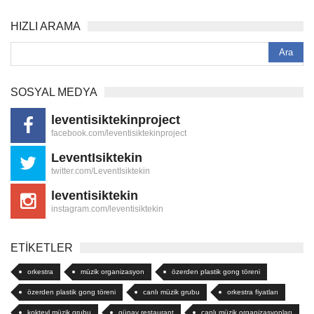
HIZLI ARAMA
SOSYAL MEDYA
leventisiktekinproject
facebook.com/leventisiktekinproject
LeventIsiktekin
twitter.com/LeventIsiktekin
leventisiktekin
instagram.com/leventisiktekin
ETİKETLER
orkestra
müzik organizasyon
özerden plastik gong töreni
özerden plastik gong töreni
canlı müzik grubu
orkestra fiyatları
kokteyl müzik grubu
günay restaurant
canlı müzik organizasyonları