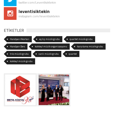
twitter.com/LeventIsiktekin
leventisiktekin
instagram.com/leventisiktekin
ETİKETLER
Handpan Akorları
açılış müzik grubu
quartet müzik grubu
Handpan Ders
kokteyl müzik organizasyonu
karşılama müzik grubu
trio müzik grubu
canlı müzik grubu
quartet
kokteyl müzik grubu