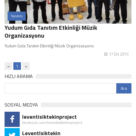
Tanıtım
Yudum Gıda Tanıtım Etkinliği Müzik
Organizasyonu
Yudum Gıda Tanıtım Etkinliği Müzik Organizasyonu
17 Eki 2015
«
1
»
HIZLI ARAMA
SOSYAL MEDYA
leventisiktekinproject
facebook.com/leventisiktekinproject
LeventIsiktekin